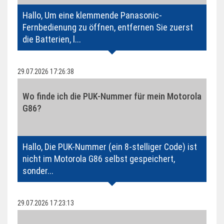
(1.458)
Hallo, Um eine klemmende Panasonic-
Gigaset
Fernbedienung zu öffnen, entfernen Sie zuerst
(1.144)
die Batterien, l...
Samsung
29.07.2026 17:26:38
(984)
Android
Wo finde ich die PUK-Nummer für mein Motorola
(768)
G86?
Top Autoren
Himaschu Luthra (234)
Hallo, Die PUK-Nummer (ein 8-stelliger Code) ist
nicht im Motorola G86 selbst gespeichert,
Alexander Greuling (47)
sonder...
Julian Holtmann (79)
29.07.2026 17:23:13