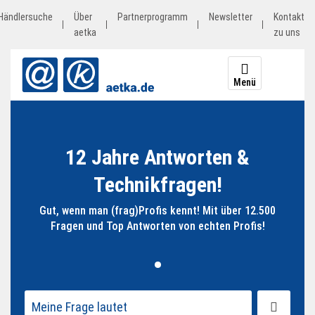
Inhalt
Händlersuche
springen
Über
Partnerprogramm
Newsletter
Kontakt
aetka
zu uns
Menü
Start
12 Jahre Antworten &
Shop
Technikfragen!
Prospekte
Gut, wenn man (frag)Profis kennt! Mit über 12.500
Fragen und Top Antworten von echten Profis!
Service
aetkaSMART
fragprofis